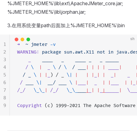
%JMETER_HOME%\lib\ext\ApacheJMeter_core.jar;
%JMETER_HOME%\lib\jorphan.jar;
3.在用系统变量path后面加上%JMETER_HOME%\bin
sh
1
➜
  ~
 jmeter
 -v
2
WARNING:
 package
 sun.awt.X11
 not
 in
 java.de
3
    _
    ____
   _
    ____
 _
   _
 _____
      
4
   /
 \ 
 |
  _
 \ 
/
 \ 
 /
 ___
|
 |
 |
 |
 ____
|
     
5
  /
 _
 \ 
|
 |
_
) / _ 
\|
 |
   |
 |
_
|
 |
  _
|
    _
  
6
 /
 ___
 \|
  __/
 ___
 \ 
|
___
|
  _
  |
 |
___
  |
 |
_
7
/_/
   \_\_
|
 /_/
   \_\_
___
|
_
|
 |
_
|
_____
|
  \__
8
9
Copyright
 (c) 1999-2021 The Apache Software