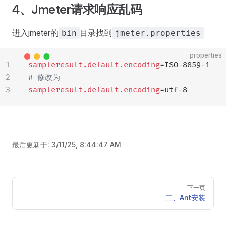
4、Jmeter请求响应乱码
进入jmeter的
目录找到
bin
jmeter.properties
properties
1
sampleresult.default.encoding
=ISO-8859-1
2
# 修改为
3
sampleresult.default.encoding
=utf-8
最后更新于:
3/11/25, 8:44:47 AM
Pager
下一页
二、Ant安装