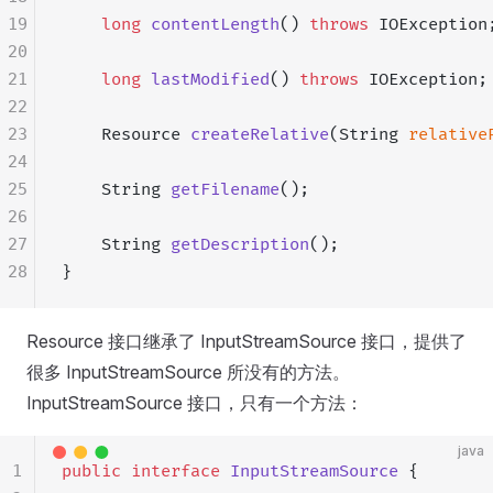
19
    long
 contentLength
() 
throws
 IOException
20
21
    long
 lastModified
() 
throws
 IOException;
22
23
    Resource 
createRelative
(String 
relative
24
25
    String 
getFilename
();
26
27
    String 
getDescription
();
28
}
Resource 接口继承了 InputStreamSource 接口，提供了
很多 InputStreamSource 所没有的方法。
InputStreamSource 接口，只有一个方法：
java
1
public
 interface
 InputStreamSource
 {