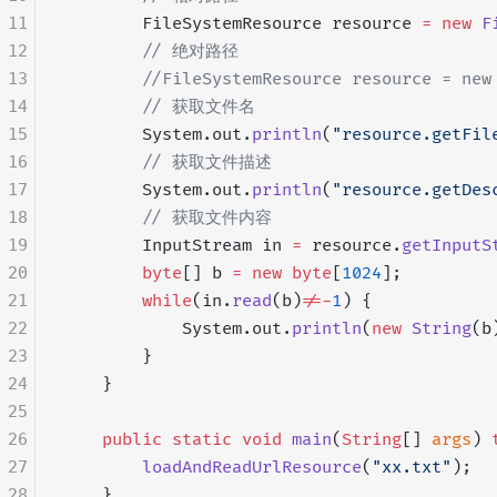
11
        FileSystemResource resource 
=
 new
 F
12
        // 绝对路径
13
        //FileSystemResource resource = new
14
        // 获取文件名
15
        System.out.
println
(
"resource.getFil
16
        // 获取文件描述
17
        System.out.
println
(
"resource.getDes
18
        // 获取文件内容
19
        InputStream in 
=
 resource.
getInputS
20
        byte
[] b 
=
 new
 byte
[
1024
];
21
        while
(in.
read
(b)
!=-
1
) {
22
            System.out.
println
(
new
 String
(b
23
        }
24
    }
25
26
    public
 static
 void
 main
(
String
[] 
args
) 
27
        loadAndReadUrlResource
(
"xx.txt"
);
28
    }