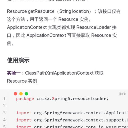
Resource getResource（String location）：该接口仅有
这个方法，用于返回一个 Resource 实例。
ApplicationContext 实现类都实现 ResourceLoader 接
口，因此 ApplicationContext 可直接获取 Resource 实
例。
使用演示
实验一
：ClassPathXmlApplicationContext 获取
Resource 实例
java
1
package
 cn.xx.
S
pring6.resouceloader;
2
3
import
 org.Springframework.context.Applicat
4
import
 org.Springframework.context.support.
5
import
 org.Springframework.core.io.Resource