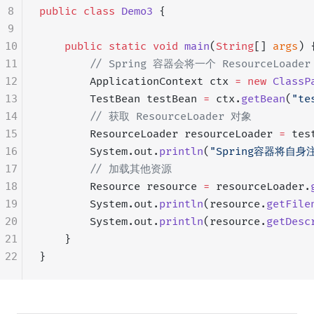
8
public
 class
 Demo3
 {
9
10
    public
 static
 void
 main
(
String
[] 
args
) 
11
        // Spring 容器会将一个 ResourceLo
12
        ApplicationContext ctx 
=
 new
 ClassP
13
        TestBean testBean 
=
 ctx.
getBean
(
"te
14
        // 获取 ResourceLoader 对象
15
        ResourceLoader resourceLoader 
=
 tes
16
        System.out.
println
(
"Spring容器将自身注入
17
        // 加载其他资源
18
        Resource resource 
=
 resourceLoader.
19
        System.out.
println
(resource.
getFile
20
        System.out.
println
(resource.
getDesc
21
    }
22
}