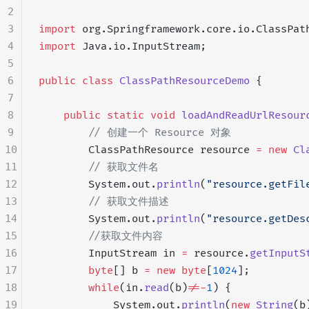
2
3
import
 org.Springframework.core.io.ClassPat
4
import
 Java.io.InputStream;
5
6
public
 class
 ClassPathResourceDemo
 {
7
8
    public
 static
 void
 loadAndReadUrlResour
9
        // 创建一个 Resource 对象
10
        ClassPathResource resource 
=
 new
 Cl
11
        // 获取文件名
12
        System.out.
println
(
"resource.getFil
13
        // 获取文件描述
14
        System.out.
println
(
"resource.getDes
15
        //获取文件内容
16
        InputStream in 
=
 resource.
getInputS
17
        byte
[] b 
=
 new
 byte
[
1024
];
18
        while
(in.
read
(b)
!=-
1
) {
19
            System.out.
println
(
new
 String
(b