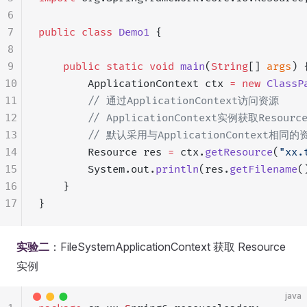
6
7
public
 class
 Demo1
 {
8
9
    public
 static
 void
 main
(
String
[] 
args
) 
10
        ApplicationContext ctx 
=
 new
 ClassP
11
        // 通过ApplicationContext访问资源
12
        // ApplicationContext实例获取Resou
13
        // 默认采用与ApplicationContext相
14
        Resource res 
=
 ctx.
getResource
(
"xx.
15
        System.out.
println
(res.
getFilename
(
16
    }
17
}
实验二
：FileSystemApplicationContext 获取 Resource
实例
java