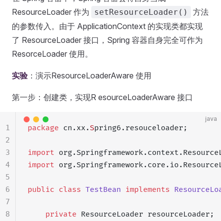
ResourceLoader 作为
方法
setResourceLoader()
的参数传入。由于 ApplicationContext 的实现类都实现
了 ResourceLoader 接口，Spring 容器自身完全可作为
ResorceLoader 使用。
实验
：演示ResourceLoaderAware 使用
第一步：创建类，实现R esourceLoaderAware 接口
java
1
package
 cn.xx.
S
pring6.resouceloader;
2
3
import
 org.Springframework.context.Resource
4
import
 org.Springframework.core.io.Resource
5
6
public
 class
 TestBean
 implements
 ResourceLo
7
8
    private
 ResourceLoader resourceLoader;