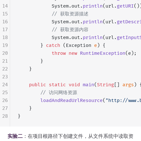
14
            System.out.
println
(url.
getURI
()
15
            // 获取资源描述
16
            System.out.
println
(url.
getDescr
17
            // 获取资源内容
18
            System.out.
println
(url.
getInput
19
        } 
catch
 (Exception 
e
) {
20
            throw
 new
 RuntimeException
(e);
21
        }
22
    }
23
24
    public
 static
 void
 main
(
String
[] 
args
) 
25
        // 访问网络资源
26
        loadAndReadUrlResource
(
"http://www.
27
    }
28
}
实验二
：在项目根路径下创建文件，从文件系统中读取资