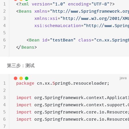
1
<?
xml
 version
=
"1.0"
 encoding
=
"UTF-8"
?>
2
<
Beans
 xmlns
=
"http://www.Springframework.or
3
       xmlns:xsi
=
"http://www.w3.org/2001/XM
4
       xsi:schemaLocation
=
"http://www.Sprin
5
6
    <
Bean
 id
=
"testBean"
 class
=
"cn.xx.Spring
7
</
Beans
>
第三步：测试
java
1
package
 cn.xx.
S
pring6.resouceloader;
2
3
import
 org.Springframework.context.Applicat
4
import
 org.Springframework.context.support.
5
import
 org.Springframework.core.io.Resource
6
import
 org.Springframework.core.io.Resource
7