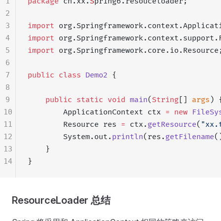
1
package
 cn.xx.
S
pring6.resouceloader;
2
3
import
 org.Springframework.context.Applicat
4
import
 org.Springframework.context.support.
5
import
 org.Springframework.core.io.Resource
6
7
public
 class
 Demo2
 {
8
9
    public
 static
 void
 main
(
String
[] 
args
) 
10
        ApplicationContext ctx 
=
 new
 FileSy
11
        Resource res 
=
 ctx.
getResource
(
"xx.
12
        System.out.
println
(res.
getFilename
(
13
    }
14
}
ResourceLoader 总结