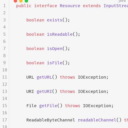
java
1
public
 interface
 Resource
 extends
 InputStre
2
3
    boolean
 exists
();
4
5
    boolean
 isReadable
();
6
7
    boolean
 isOpen
();
8
9
    boolean
 isFile
();
10
11
    URL 
getURL
() 
throws
 IOException;
12
13
    URI 
getURI
() 
throws
 IOException;
14
15
    File 
getFile
() 
throws
 IOException;
16
17
    ReadableByteChannel 
readableChannel
() 
t
18