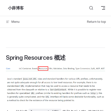
Skip to content
小薛博客
Menu
Return to top
Spring Resources 概述