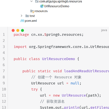
java
1
package
 cn.xx.
S
pring6.resources;
2
3
import
 org.Springframework.core.io.UrlResou
4
5
public
 class
 UrlResourceDemo
 {
6
7
    public
 static
 void
 loadAndReadUrlResour
8
        // 创建一个 Resource 对象
9
        UrlResource url 
=
 null
;
10
        try
 {
11
            url 
=
 new
 UrlResource
(path);
12
            // 获取资源名
13
            System.out.
println
(url.
getFilen