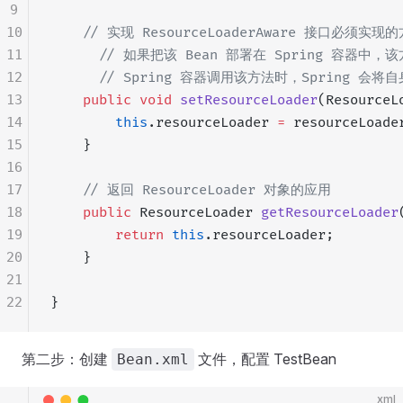
9
10
    // 实现 ResourceLoaderAware 接口必须实现
11
	  // 如果把该 Bean 部署在 Spring 容器中
12
	  // Spring 容器调用该方法时，Spring 
13
    public
 void
 setResourceLoader
(ResourceL
14
        this
.resourceLoader 
=
 resourceLoade
15
    }
16
17
    // 返回 ResourceLoader 对象的应用
18
    public
 ResourceLoader 
getResourceLoader
19
        return
 this
.resourceLoader;
20
    }
21
22
}
第二步：创建
文件，配置 TestBean
Bean.xml
xml