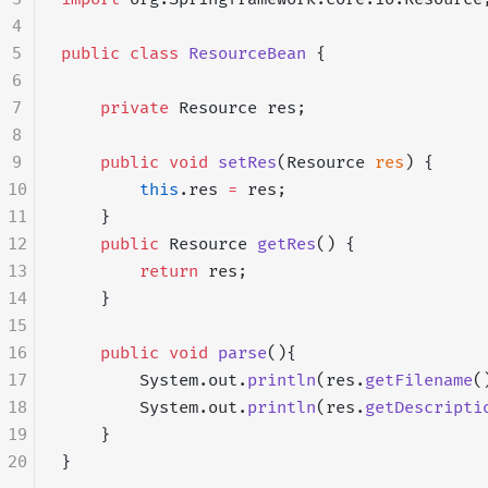
4
5
public
 class
 ResourceBean
 {
6
7
    private
 Resource res;
8
9
    public
 void
 setRes
(Resource 
res
) {
10
        this
.res 
=
 res;
11
    }
12
    public
 Resource 
getRes
() {
13
        return
 res;
14
    }
15
16
    public
 void
 parse
(){
17
        System.out.
println
(res.
getFilename
(
18
        System.out.
println
(res.
getDescripti
19
    }
20
}