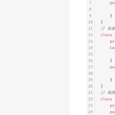
7
    pu
8
      
9
    }
10
}
11
// 具
12
class
 
13
    pr
14
    Co
15
      
16
    }
17
    pu
18
      
19
    }
20
}
21
// 调
22
class
 
23
    pr
24
    pu