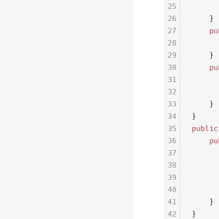
25
      
26
    }
27
    pu
28
      
29
    }
30
    pu
31
      
32
      
33
    }
34
}
35
public
36
    pu
37
      
38
      
39
      
40
      
41
    }
42
}