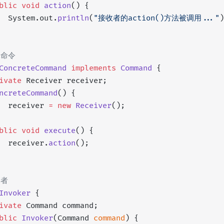
blic
 void
 action
() {
  System.out.
println
(
"接收者的action()方法被调用..."
)
体命令
ConcreteCommand
 implements
 Command
 {
ivate
 Receiver receiver;
ncreteCommand
() {
  receiver 
=
 new
 Receiver
();
blic
 void
 execute
() {
  receiver.
action
();
用者
Invoker
 {
ivate
 Command command;
blic
 Invoker
(Command 
command
) {