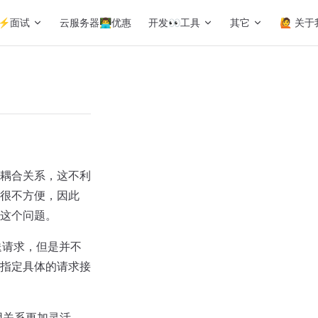
⚡️面试
云服务器👨‍💻‍优惠
开发👀工具
其它
🙋 关于
耦合关系，这不利
很不方便，因此
这个问题。
发送请求，但是并不
指定具体的请求接
用关系更加灵活，