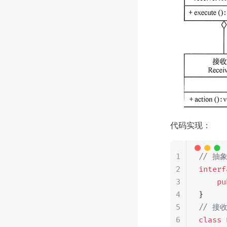
代码实现：
1
// 抽
2
interf
3
    pu
4
}
5
// 接
6
class
 