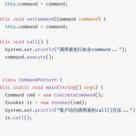
  this
.command 
=
 command;
blic
 void
 setCommand
(Command 
command
) {
  this
.command 
=
 command;
blic
 void
 call
() {
  System.out.
println
(
"调用者执行命令command..."
);
  command.
execute
();
 class
 CommandPattern
 {
blic
 static
 void
 main
(
String
[] 
args
) {
  Command cmd 
=
 new
 ConcreteCommand
();
  Invoker ir 
=
 new
 Invoker
(cmd);
  System.out.
println
(
"客户访问调用者的call()方法..."
)
  ir.
call
();