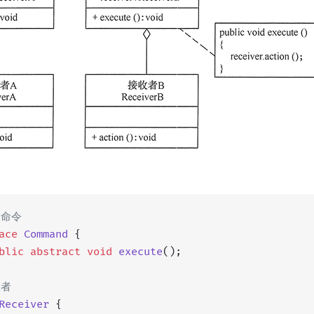
象命令
ace
 Command
 {
blic
 abstract
 void
 execute
();
收者
Receiver
 {