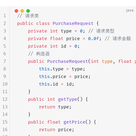
java
1
// 请求类
2
public
 class
 PurchaseRequest
 {
3
    private
 int
 type 
=
 0
; 
// 请求类型
4
    private
 float
 price 
=
 0.0f
; 
// 请求金额
5
    private
 int
 id 
=
 0
;
6
    // 构造器
7
    public
 PurchaseRequest
(
int
 type
, 
float
 
8
        this
.type 
=
 type;
9
        this
.price 
=
 price;
10
        this
.id 
=
 id;
11
    }
12
    public
 int
 getType
() {
13
        return
 type;
14
    }
15
    public
 float
 getPrice
() {
16
        return
 price;