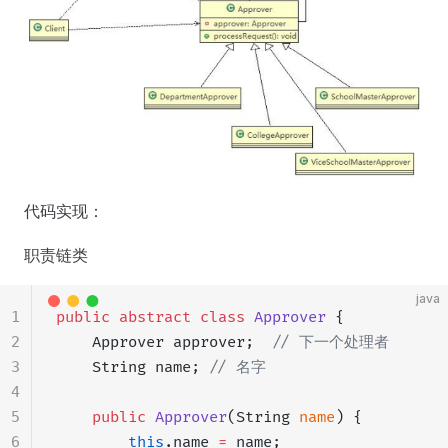
代码实现：
职责链类
java
1
public
 abstract
 class
 Approver
 {
2
    Approver approver;  
// 下一个处理者
3
    String name; 
// 名字
4
5
    public
 Approver
(String 
name
) {
6
        this
.name 
=
 name;