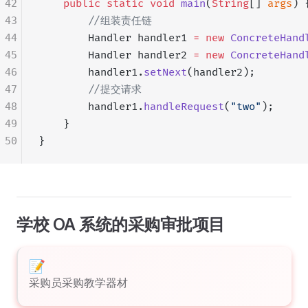
42
    public
 static
 void
 main
(
String
[] 
args
) 
43
        //组装责任链
44
        Handler handler1 
=
 new
 ConcreteHand
45
        Handler handler2 
=
 new
 ConcreteHand
46
        handler1.
setNext
(handler2);
47
        //提交请求
48
        handler1.
handleRequest
(
"two"
);
49
    }
50
}
学校 OA 系统的采购审批项目
采购员采购教学器材