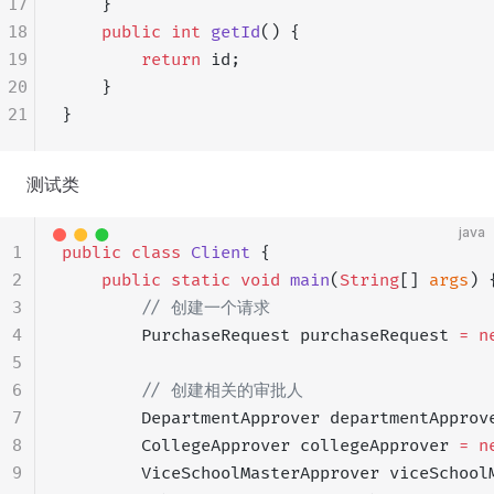
17
    }
18
    public
 int
 getId
() {
19
        return
 id;
20
    }
21
}
测试类
java
1
public
 class
 Client
 {
2
    public
 static
 void
 main
(
String
[] 
args
) 
3
        // 创建一个请求
4
        PurchaseRequest purchaseRequest 
=
 n
5
6
        // 创建相关的审批人
7
        DepartmentApprover departmentApprov
8
        CollegeApprover collegeApprover 
=
 n
9
        ViceSchoolMasterApprover viceSchool