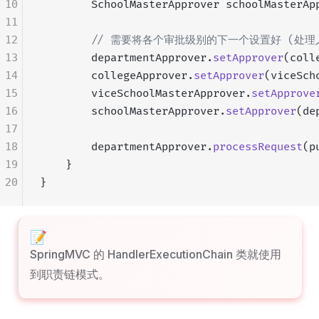
10
        SchoolMasterApprover schoolMasterAp
11
12
        // 需要将各个审批级别的下一个设置好 (处
13
        departmentApprover.
setApprover
(coll
14
        collegeApprover.
setApprover
(viceSch
15
        viceSchoolMasterApprover.
setApprove
16
        schoolMasterApprover.
setApprover
(de
17
18
        departmentApprover.
processRequest
(p
19
    }
20
}
SpringMVC 的 HandlerExecutionChain 类就使用
到职责链模式。