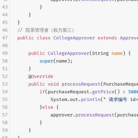
43
        }
44
    }
45
}
46
// 院系管理者（权力第三）
47
public
 class
 CollegeApprover
 extends
 Approv
48
49
    public
 CollegeApprover
(String 
name
) {
50
        super
(name);
51
    }
52
    @
Override
53
    public
 void
 processRequest
(PurchaseRequ
54
        if
(purchaseRequest.
getPrice
() 
<
 500
55
            System.out.
println
(
" 请求编号 id=
56
        }
else
 {
57
            approver.
processRequest
(purchas
58
        }
59
    }