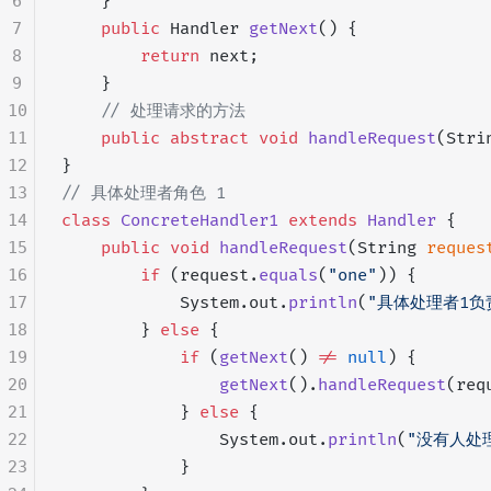
6
    }
7
    public
 Handler 
getNext
() {
8
        return
 next;
9
    }
10
    // 处理请求的方法
11
    public
 abstract
 void
 handleRequest
(Stri
12
}
13
// 具体处理者角色 1
14
class
 ConcreteHandler1
 extends
 Handler
 {
15
    public
 void
 handleRequest
(String 
reques
16
        if
 (request.
equals
(
"one"
)) {
17
            System.out.
println
(
"具体处理者1负
18
        } 
else
 {
19
            if
 (
getNext
() 
!=
 null
) {
20
                getNext
().
handleRequest
(req
21
            } 
else
 {
22
                System.out.
println
(
"没有人处
23
            }