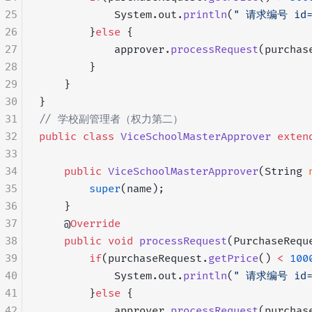
25
            System.out.
println
(
" 请求编号 id=
26
        }
else
 {
27
            approver.
processRequest
(purchas
28
        }
29
    }
30
}
31
// 学校副管理者（权力第二）
32
public
 class
 ViceSchoolMasterApprover
 exten
33
34
    public
 ViceSchoolMasterApprover
(String 
35
        super
(name);
36
    }
37
    @
Override
38
    public
 void
 processRequest
(PurchaseRequ
39
        if
(purchaseRequest.
getPrice
() 
<
 100
40
            System.out.
println
(
" 请求编号 id=
41
        }
else
 {
42
            approver.
processRequest
(purchas