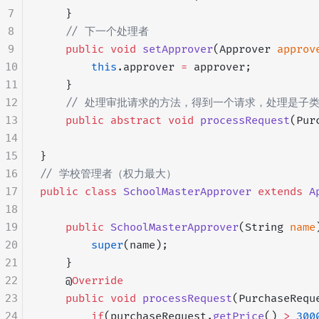
7
    }
8
    // 下一个处理者
9
    public
 void
 setApprover
(Approver 
approv
10
        this
.approver 
=
 approver;
11
    }
12
    // 处理审批请求的方法，得到一个请求，处理是子
13
    public
 abstract
 void
 processRequest
(Pur
14
15
}
16
// 学校管理者（权力最大）
17
public
 class
 SchoolMasterApprover
 extends
 A
18
19
    public
 SchoolMasterApprover
(String 
name
20
        super
(name);
21
    }
22
    @
Override
23
    public
 void
 processRequest
(PurchaseRequ
24
        if
(purchaseRequest.
getPrice
() 
>
 300