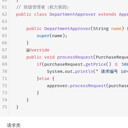
60
}
61
// 班级管理者（权力第四）
62
public
 class
 DepartmentApprover
 extends
 App
63
64
    public
 DepartmentApprover
(String 
name
) 
65
        super
(name);
66
    }
67
    @
Override
68
    public
 void
 processRequest
(PurchaseRequ
69
        if
(purchaseRequest.
getPrice
() 
<=
 50
70
            System.out.
println
(
" 请求编号 id=
71
        }
else
 {
72
            approver.
processRequest
(purchas
73
        }
74
    }
75
}
请求类