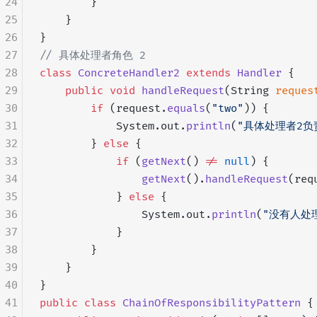
24
        }
25
    }
26
}
27
// 具体处理者角色 2
28
class
 ConcreteHandler2
 extends
 Handler
 {
29
    public
 void
 handleRequest
(String 
reques
30
        if
 (request.
equals
(
"two"
)) {
31
            System.out.
println
(
"具体处理者2负
32
        } 
else
 {
33
            if
 (
getNext
() 
!=
 null
) {
34
                getNext
().
handleRequest
(req
35
            } 
else
 {
36
                System.out.
println
(
"没有人处
37
            }
38
        }
39
    }
40
}
41
public
 class
 ChainOfResponsibilityPattern
 {