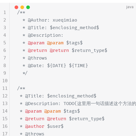
java
1
/**
2
  * @Author: xueqimiao
3
  * @Title: $enclosing_method$
4
  * @Description: 
5
  * 
@param
 @param
 $tags$
6
  * 
@return
 @return
 $return_type$
7
  * @throws
8
  * @Date: ${DATE} ${TIME}
9
  */
10
11
/**
12
 * @Title: $enclosing_method$
13
 * @Description: TODO(这里用一句话描述这个方法
14
 * 
@param
 @param
 $tags$
15
 * 
@return
 @return
 $return_type$
16
 * 
@author
 $user$
17
 * @throws