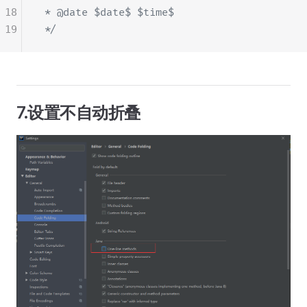
18
 * @date $date$ $time$
19
 */
7.设置不自动折叠