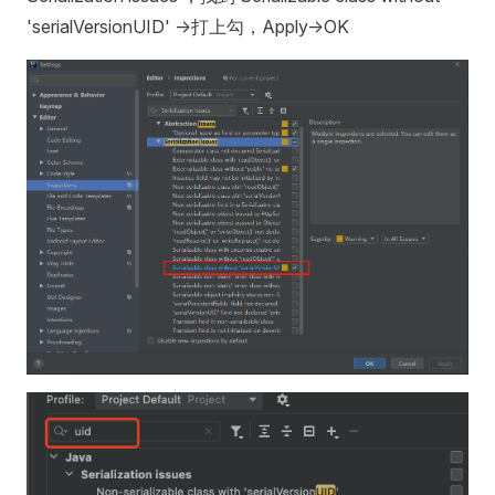
'serialVersionUID' ->打上勾，Apply->OK