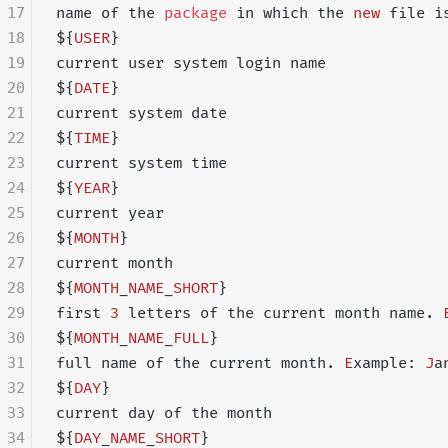
17
name of the 
package
 in which the 
new
 file i
18
${
USER
}
19
current user system login name
20
${
DATE
}
21
current system date
22
${
TIME
}
23
current system time
24
${
YEAR
}
25
current year
26
${
MONTH
}
27
current month
28
${
MONTH
_
NAME
_
SHORT
}
29
first 
3
 letters of the current month name. 
30
${
MONTH
_
NAME
_
FULL
}
31
full name of the current month. 
E
xample: 
J
a
32
${
DAY
}
33
current day of the month
34
${
DAY
_
NAME
_
SHORT
}