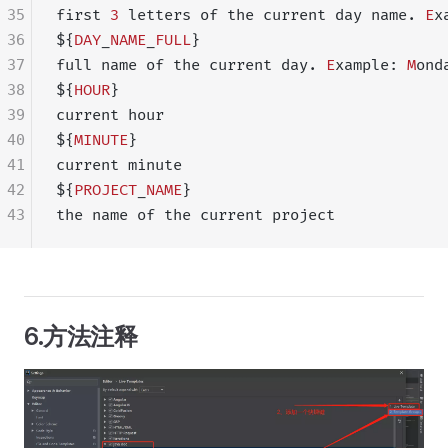
35
first 
3
 letters of the current day name. 
E
x
36
${
DAY
_
NAME
_
FULL
}
37
full name of the current day. 
E
xample: 
M
ond
38
${
HOUR
}
39
current hour
40
${
MINUTE
}
41
current minute
42
${
PROJECT
_
NAME
}
43
the name of the current project
6.方法注释