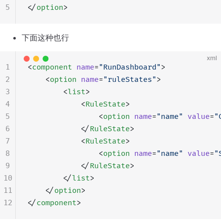
5
</
option
>
下面这种也行
xml
1
<
component
 name
=
"RunDashboard"
>
2
    <
option
 name
=
"ruleStates"
>
3
        <
list
>
4
            <
RuleState
>
5
                <
option
 name
=
"name"
 value
=
"
6
            </
RuleState
>
7
            <
RuleState
>
8
                <
option
 name
=
"name"
 value
=
"
9
            </
RuleState
>
10
        </
list
>
11
    </
option
>
12
</
component
>