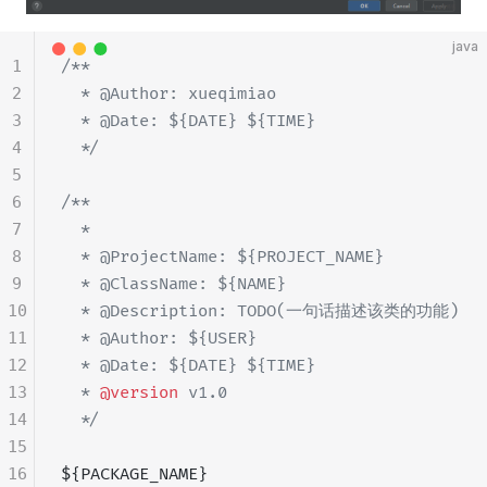
java
1
/**
2
  * @Author: xueqimiao
3
  * @Date: ${DATE} ${TIME}
4
  */
5
6
/**
7
  *
8
  * @ProjectName: ${PROJECT_NAME}
9
  * @ClassName: ${NAME}
10
  * @Description: TODO(一句话描述该类的功能)
11
  * @Author: ${USER}
12
  * @Date: ${DATE} ${TIME}
13
  * 
@version
 v1.0
14
  */
15
16
${PACKAGE_NAME}