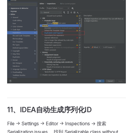
11、IDEA自动生成序列化ID
File -> Settings -> Editor -> Inspections -> 搜索
Serialization issues ，找到 Serializable class without