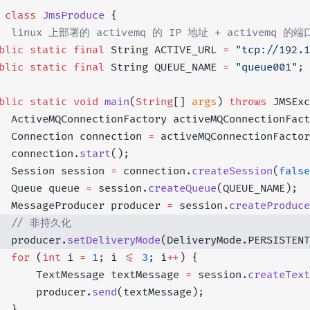
 class
 JmsProduce
 {
/  linux 上部署的 activemq 的 IP 地址 + activemq 的
blic
 static
 final
 String ACTIVE_URL 
=
 "tcp://192.1
blic
 static
 final
 String QUEUE_NAME 
=
 "queue001"
;
blic
 static
 void
 main
(
String
[] 
args
) 
throws
 JMSExc
  ActiveMQConnectionFactory activeMQConnectionFact
  Connection connection 
=
 activeMQConnectionFactor
  connection.
start
();
  Session session 
=
 connection.
createSession
(
false
  Queue queue 
=
 session.
createQueue
(QUEUE_NAME);
  MessageProducer producer 
=
 session.
createProduce
   // 非持久化
  producer.
setDeliveryMode
(DeliveryMode.PERSISTENT
  for
 (
int
 i 
=
 1
; i 
<=
 3
; i
++
) {
      TextMessage textMessage 
=
 session.
createText
      producer.
send
(textMessage);
  }