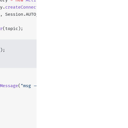
ory 
=
 new
 ActiveMQConnectionFactory
(ACTIVE_URL);
y.
createConnection
();
, Session.AUTO_ACKNOWLEDGE);
r
(topic);
);
Message
(
"msg --- "
 +
 i);