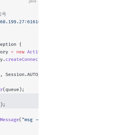
java
端口号
68.199.27:61616"
;
eption {
ory 
=
 new
 ActiveMQConnectionFactory
(ACTIVE_URL);
y.
createConnection
();
, Session.AUTO_ACKNOWLEDGE);
r
(queue);
);
Message
(
"msg --- "
 +
 i);