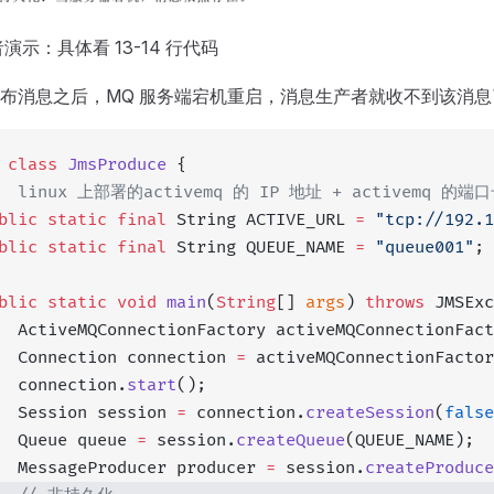
演示：具体看 13-14 行代码
布消息之后，MQ 服务端宕机重启，消息生产者就收不到该消息
 class
 JmsProduce
 {
/  linux 上部署的activemq 的 IP 地址 + activemq 的端
blic
 static
 final
 String ACTIVE_URL 
=
 "tcp://192.1
blic
 static
 final
 String QUEUE_NAME 
=
 "queue001"
;
blic
 static
 void
 main
(
String
[] 
args
) 
throws
 JMSExc
  ActiveMQConnectionFactory activeMQConnectionFact
  Connection connection 
=
 activeMQConnectionFactor
  connection.
start
();
  Session session 
=
 connection.
createSession
(
false
  Queue queue 
=
 session.
createQueue
(QUEUE_NAME);
  MessageProducer producer 
=
 session.
createProduce