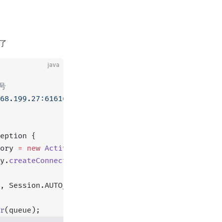
了
java
口号
68.199.27:61616"
;
eption {
ory 
=
 new
 ActiveMQConnectionFactory
(ACTIVE_URL);
y.
createConnection
();
, Session.AUTO_ACKNOWLEDGE);
r
(queue);