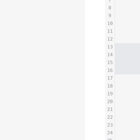
      
8
      
9
      
10
      
11
      
12
13
     
14
      
15
    
16
      
17
18
      
19
      
20
      
21
      
22
      
23
      
24
      