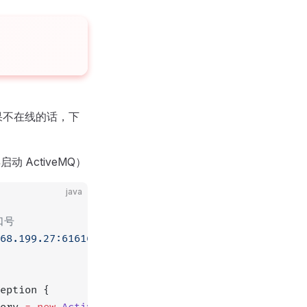
果不在线的话，下
动 ActiveMQ）
java
端口号
68.199.27:61616"
;
eption {