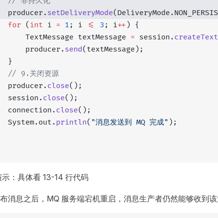
   // 非持久化
  producer.
setDeliveryMode
(DeliveryMode.NON_PERSIS
  for
 (
int
 i 
=
 1
; i 
<=
 3
; i
++
) {
      TextMessage textMessage 
=
 session.
createText
      producer.
send
(textMessage);
  }
   // 9.关闭资源
  producer.
close
();
  session.
close
();
  connection.
close
();
  System.out.
println
(
"消息发送到 MQ 完成"
);
示：具体看 13-14 行代码
布消息之后，MQ 服务端宕机重启，消息生产者仍然能够收到