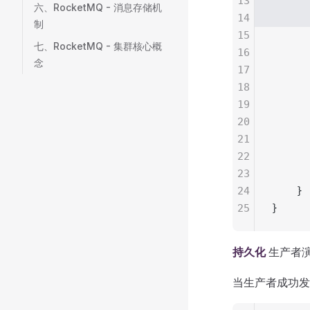
13
     
六、RocketMQ - 消息存储机
14
      
制
15
      
七、RocketMQ - 集群核心概
16
      
念
17
      
18
      
19
     
20
      
21
      
22
      
23
      
24
    }
25
}
持久化
生产者演
当生产者成功发