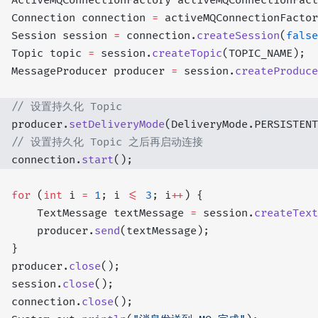
  ActiveMQConnectionFactory activeMQConnectionFact
  Connection connection 
=
 activeMQConnectionFactor
  Session session 
=
 connection.
createSession
(
false
  Topic topic 
=
 session.
createTopic
(TOPIC_NAME);
  MessageProducer producer 
=
 session.
createProduce
   // 设置持久化 Topic 
  producer.
setDeliveryMode
(DeliveryMode.PERSISTENT
    // 设置持久化 Topic 之后再启动连接
  connection.
start
();
  for
 (
int
 i 
=
 1
; i 
<=
 3
; i
++
) {
      TextMessage textMessage 
=
 session.
createText
      producer.
send
(textMessage);
  }
  producer.
close
();
  session.
close
();
  connection.
close
();