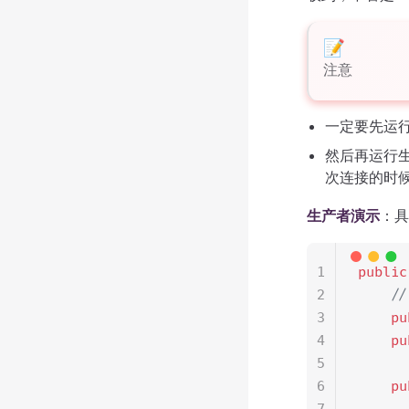
注意
一定要先运行
然后再运行
次连接的时
生产者演示
：具
1
public
2
    /
3
    pu
4
    pu
5
6
    pu
7