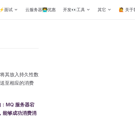
⚡️面试
云服务器👨‍💻‍优惠
开发👀工具
其它
🙋 关于
将其放入持久性数
送至相应的消费
：MQ 服务器宕
者，能够成功消费消