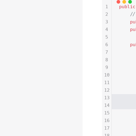
1
public
2
    /
3
    pu
4
    pu
5
6
    pu
7
      
8
      
9
      
10
      
11
      
12
      
13
     
14
      
15
      
16
      
17
      
18
      