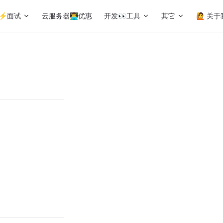
⚡️面试
云服务器👨‍💻‍优惠
开发👀工具
其它
🙋 关于