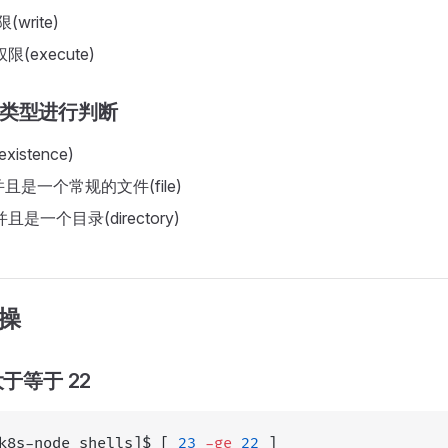
write)
限(execute)
件类型进行判断
xistence)
并且是一个常规的文件(file)
且是一个目录(directory)
操
大于等于 22
k8s-node shells]$ [ 
23
 -ge
 22
 ]