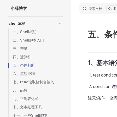
小薛博客
搜索文档
K
Skip to content
Sidebar Navigation
shell编程
五、条
一、Shell概述
二、Shell脚本入门
三、变量
四、运算符
1、基本语
五、条件判断
六、流程控制
test conditio
七、read读取控制台输入
condition
注
八、函数
注意:条件非空即为 t
九、正则表达式
十、文本处理工具
十一、一些Shell脚本