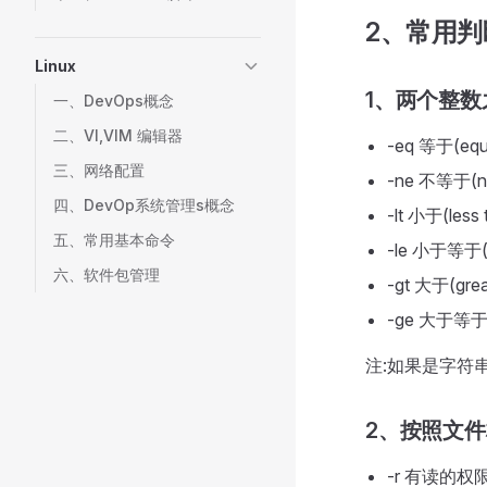
2、常用判
Linux
1、两个整数
一、DevOps概念
二、VI,VIM 编辑器
-eq 等于(equ
三、网络配置
-ne 不等于(no
四、DevOp系统管理s概念
-lt 小于(less 
五、常用基本命令
-le 小于等于(l
六、软件包管理
-gt 大于(grea
-ge 大于等于(g
注:如果是字符串
2、按照文
-r 有读的权限(