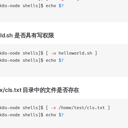
k8s-node shells]$ echo 
$?
orld.sh 是否具有写权限
k8s-node shells]$ [ 
-w
 helloworld.sh ]
k8s-node shells]$ echo 
$?
xx/cls.txt 目录中的文件是否存在
k8s-node shells]$ [ 
-e
 /home/test/cls.txt ]
k8s-node shells]$ echo 
$?