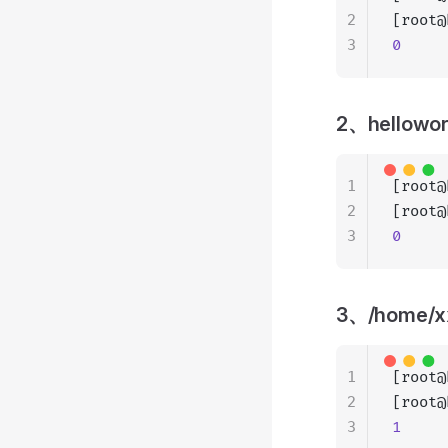
2
[root@
3
0
2、hellow
1
[root@
2
[root@
3
0
3、/home/
1
[root@
2
[root@
3
1