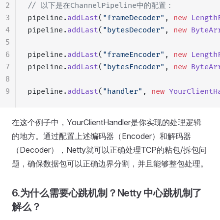
2
// 以下是在ChannelPipeline中的配置：
3
pipeline.
addLast
(
"frameDecoder"
, 
new
 Length
4
pipeline.
addLast
(
"bytesDecoder"
, 
new
 ByteAr
5
6
pipeline.
addLast
(
"frameEncoder"
, 
new
 Length
7
pipeline.
addLast
(
"bytesEncoder"
, 
new
 ByteAr
8
9
pipeline.
addLast
(
"handler"
, 
new
 YourClientH
在这个例子中，YourClientHandler是你实现的处理逻辑
的地方。通过配置上述编码器（Encoder）和解码器
（Decoder），Netty就可以正确处理TCP的粘包/拆包问
题，确保数据包可以正确边界分割，并且能够整包处理。
6.为什么需要心跳机制？Netty 中心跳机制了
解么？